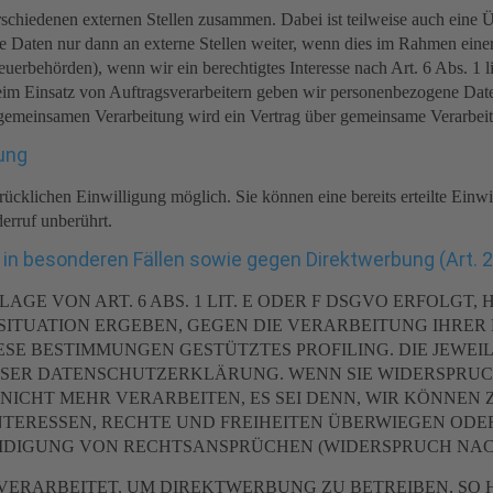
erschiedenen externen Stellen zusammen. Dabei ist teilweise auch eine
 Daten nur dann an externe Stellen weiter, wenn dies im Rahmen einer V
Steuerbehörden), wenn wir ein berechtigtes Interesse nach Art. 6 Abs. 
eim Einsatz von Auftragsverarbeitern geben wir personenbezogene Dat
r gemeinsamen Verarbeitung wird ein Vertrag über gemeinsame Verarbei
tung
ücklichen Einwilligung möglich. Sie können eine bereits erteilte Einwi
erruf unberührt.
in besonderen Fällen sowie gegen Direktwerbung (Art. 
 VON ART. 6 ABS. 1 LIT. E ODER F DSGVO ERFOLGT, H
 SITUATION ERGEBEN, GEGEN DIE VERARBEITUNG IHR
DIESE BESTIMMUNGEN GESTÜTZTES PROFILING. DIE JEWE
ESER DATENSCHUTZERKLÄRUNG. WENN SIE WIDERSPRUC
ICHT MEHR VERARBEITEN, ES SEI DENN, WIR KÖNNE
INTERESSEN, RECHTE UND FREIHEITEN ÜBERWIEGEN ODE
IGUNG VON RECHTSANSPRÜCHEN (WIDERSPRUCH NACH AR
RARBEITET, UM DIREKTWERBUNG ZU BETREIBEN, SO HA