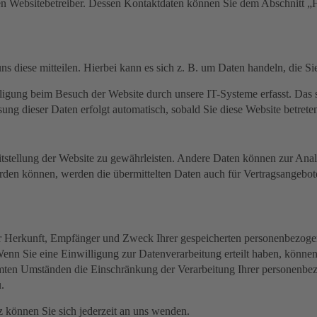
en Websitebetreiber. Dessen Kontaktdaten können Sie dem Abschnitt „Hi
s diese mitteilen. Hierbei kann es sich z. B. um Daten handeln, die Si
igung beim Besuch der Website durch unsere IT-Systeme erfasst. Das si
sung dieser Daten erfolgt automatisch, sobald Sie diese Website betrete
eitstellung der Website zu gewährleisten. Andere Daten können zur Ana
rden können, werden die übermittelten Daten auch für Vertragsangebote
ber Herkunft, Empfänger und Zweck Ihrer gespeicherten personenbezoge
nn Sie eine Einwilligung zur Datenverarbeitung erteilt haben, können 
mten Umständen die Einschränkung der Verarbeitung Ihrer personenbez
.
können Sie sich jederzeit an uns wenden.