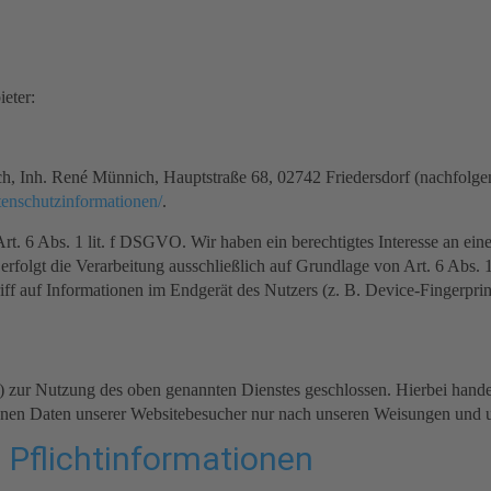
eter:
Inh. René Münnich, Hauptstraße 68, 02742 Friedersdorf (nachfolgend 
atenschutzinformationen/
.
t. 6 Abs. 1 lit. f DSGVO. Wir haben ein berechtigtes Interesse an eine
 erfolgt die Verarbeitung ausschließlich auf Grundlage von Art. 6 Ab
ff auf Informationen im Endgerät des Nutzers (z. B. Device-Fingerpr
 zur Nutzung des oben genannten Dienstes geschlossen. Hierbei handel
ogenen Daten unserer Websitebesucher nur nach unseren Weisungen und
 Pflicht­informationen