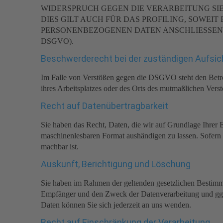
WIDERSPRUCH GEGEN DIE VERARBEITUNG S
DIES GILT AUCH FÜR DAS PROFILING, SOWEI
PERSONENBEZOGENEN DATEN ANSCHLIESSEND
DSGVO).
Beschwerde­recht bei der zuständigen Aufsic
Im Falle von Verstößen gegen die DSGVO steht den Betrof
ihres Arbeitsplatzes oder des Orts des mutmaßlichen Vers
Recht auf Daten­übertrag­barkeit
Sie haben das Recht, Daten, die wir auf Grundlage Ihrer Ei
maschinenlesbaren Format aushändigen zu lassen. Sofern S
machbar ist.
Auskunft, Berichtigung und Löschung
Sie haben im Rahmen der geltenden gesetzlichen Bestimmu
Empfänger und den Zweck der Datenverarbeitung und ggf
Daten können Sie sich jederzeit an uns wenden.
Recht auf Einschränkung der Verarbeitung