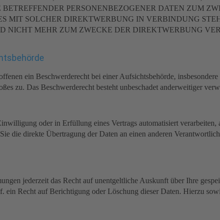
IE BETREFFENDER PERSONENBEZOGENER DATEN ZUM ZW
T ES MIT SOLCHER DIREKTWERBUNG IN VERBINDUNG STE
 NICHT MEHR ZUM ZWECKE DER DIREKTWERBUNG VERWE
hts­behörde
fenen ein Beschwerderecht bei einer Aufsichtsbehörde, insbesondere i
toßes zu. Das Beschwerderecht besteht unbeschadet anderweitiger verwal
nwilligung oder in Erfüllung eines Vertrags automatisiert verarbeiten, 
ie die direkte Übertragung der Daten an einen anderen Verantwortlichen
ngen jederzeit das Recht auf unentgeltliche Auskunft über Ihre gesp
. ein Recht auf Berichtigung oder Löschung dieser Daten. Hierzu so