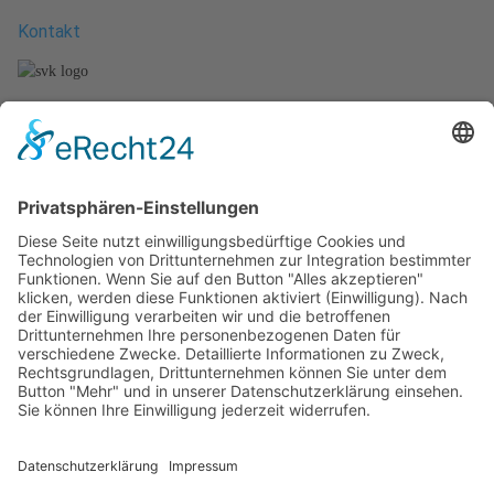
Kontakt
Stefan Vierheilig
Künzeller Str. 26 b
36093 Künzell
Tel.: +49 (661) - 48011279
Mobil.: +49 (170) - 2721292
E-Mail.: info@svk-schwimmschule.de
Unsere Kurse
-
Säuglings- und Babyschwimmen
- Kleinkindschwimmen
-
Kinderanfänger - Schwimmkurse
-
Erwachsenenanfänger - Schwimmkurse
Weitere Kurse in Planung
Impressum
Datenschutz